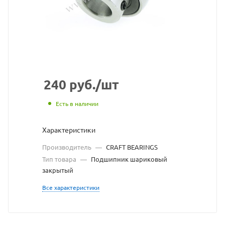
с
сайта
https://
по
ссылке
https://
без
240
руб.
/шт
разреш
Есть в наличии
владель
Характеристики
сайта
Производитель
—
CRAFT BEARINGS
Тип товара
—
Подшипник шариковый
закрытый
Все характеристики