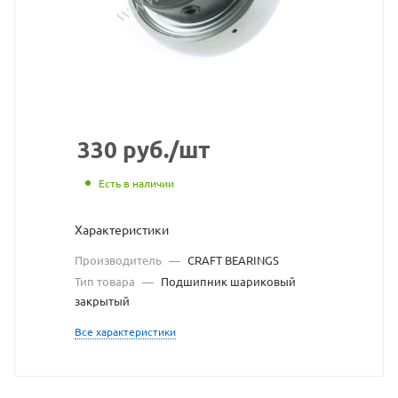
с
сайта
https://
по
ссылке
https://
без
330
руб.
/шт
разреш
Есть в наличии
владел
Характеристики
сайта
Производитель
—
CRAFT BEARINGS
Тип товара
—
Подшипник шариковый
закрытый
Все характеристики