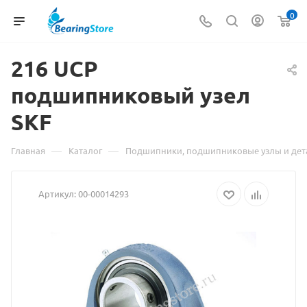
0
216 UCP
подшипниковый узел
Мате
SKF
о
това
—
—
Главная
Каталог
Подшипники, подшипниковые узлы и дет
216
Артикул:
00-00014293
UCP
подш
узел
SKF