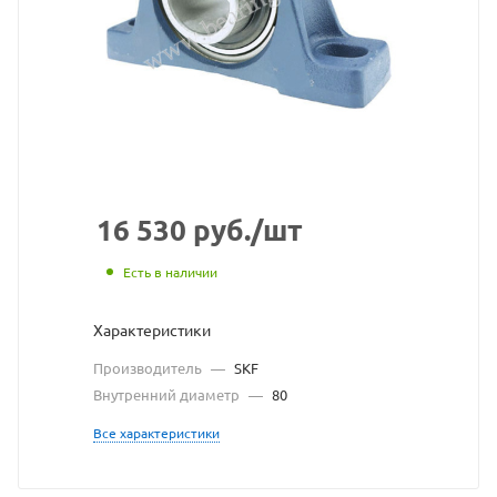
взят
с
сайт
https
по
ссыл
https
без
16 530
руб.
/шт
разр
Есть в наличии
влад
Характеристики
сайт
Производитель
—
SKF
Внутренний диаметр
—
80
Все характеристики