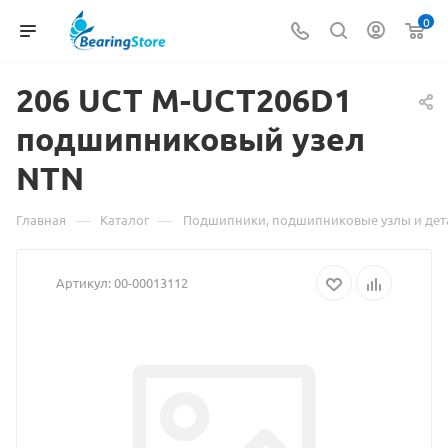
0
206 UCT M-UCT206D1
Мате
подшипниковый узел
о
NTN
товар
206
—
—
Главная
Каталог
Подшипники, подшипниковые узлы и дет
UCT
Артикул:
00-00013112
M-
UCT2
подш
узел