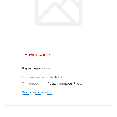
NTN
взят
с
сайта
https:
по
ссылк
Нет в наличии
https
без
Характеристики
разр
Производитель
—
NTN
влад
Тип товара
—
Подшипниковый узел
сайта
Все характеристики