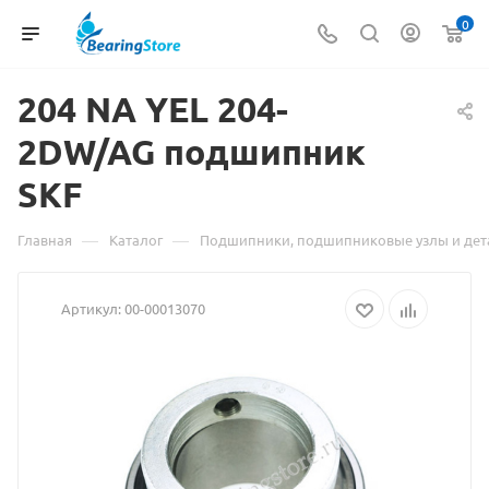
0
204 NA
Материал
YEL 204-
2DW/AG подшипник
о
SKF
товаре
204
—
—
Главная
Каталог
Подшипники, подшипниковые узлы и дет
NA
Артикул:
00-00013070
YEL
204-
2DW/AG
подшипник