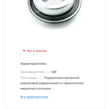
SKF
взят
с
сайта
https://bearingstore
по
ссылке
Нет в наличии
https://bearingstor
без
Характеристики
разрешения
Производитель
—
SKF
владельца
Тип товара
—
Подшипник корпусной
шариковый радиальный со сферическим
сайта
наружным кольцом
Все характеристики