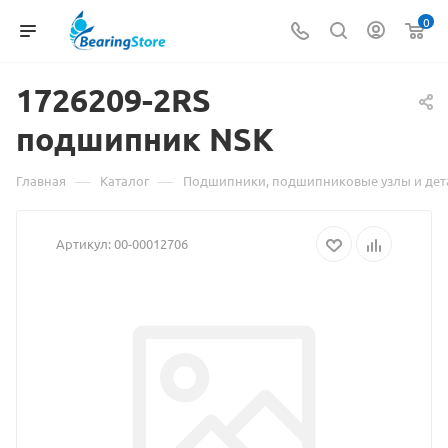
0
1726209-2RS
подшипник
Материал
NSK
о
—
—
Главная
Каталог
Подшипники, подшипниковые узлы и дет
товаре
Артикул:
00-00012706
1726209-
2RS
подшипник
NSK
взят