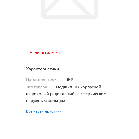
с
сайта
https://bearing
по
ссылке
https://bearin
без
Нет в наличии
разрешения
Характеристики
владельца
Производитель
—
RHP
сайта
Тип товара
—
Подшипник корпусной
шариковый радиальный со сферическим
наружным кольцом
Все характеристики