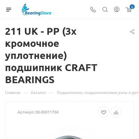
0
211 UK - PP (3х
кромочное
уплотнение)
Материал
подшипник CRAFT
о
BEARINGS
товаре
211
—
—
Главная
Каталог
Подшипники, подшипниковые узлы и дет
UK
Артикул:
00-00011704
-
PP