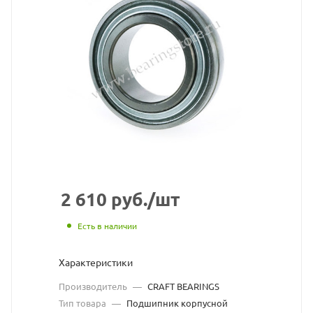
(3х
кромочное
уплотнение)
подшипник
CRAFT
BEARINGS
взят
с
2 610
руб.
/шт
сайта
Есть в наличии
https://bearin
по
Характеристики
ссылке
Производитель
—
CRAFT BEARINGS
https://bearin
без
Тип товара
—
Подшипник корпусной