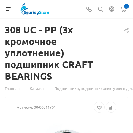
0
308 UC
Материал
- PP (3х
кромочное
о
уплотнение)
товаре
подшипник CRAFT
308
BEARINGS
UC
-
—
—
Главная
Каталог
Подшипники, подшипниковые узлы и дет
PP
Артикул:
00-00011701
(3х
кромочное