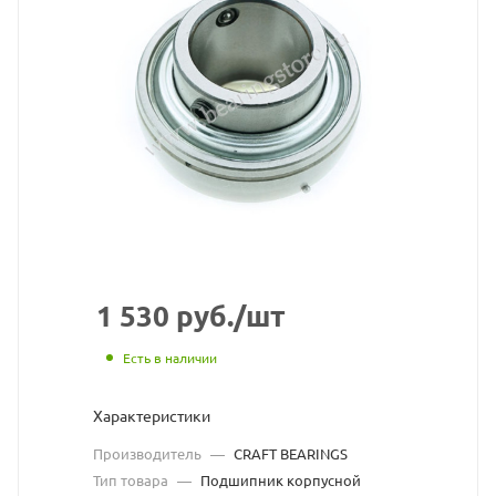
уплотнение)
подшипник
CRAFT
BEARINGS
взят
с
сайта
https://bearingstore
по
1 530
руб.
/шт
ссылке
Есть в наличии
https://bearingstor
без
Характеристики
разрешения
Производитель
—
CRAFT BEARINGS
владельца
Тип товара
—
Подшипник корпусной