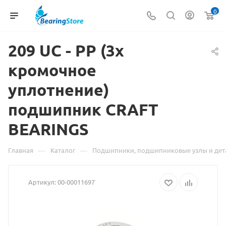
0
209 UC - PP (3х
кромочное
Материал
уплотнение)
о
подшипник CRAFT
товаре
BEARINGS
209
UC
—
—
Главная
Каталог
Подшипники, подшипниковые узлы и дет
-
Артикул:
00-00011697
PP
(3х