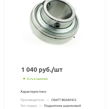
кромочное
уплотнение)
подшипник
CRAFT
BEARINGS
взят
с
сайта
1 040
руб.
/шт
https://bearings
по
Есть в наличии
ссылке
Характеристики
https://bearing
без
Производитель
—
CRAFT BEARINGS
разрешения
Тип товара
—
Подшипник шариковый