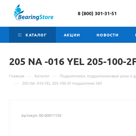
8 (800) 301-31-51
КАТАЛОГ
АКЦИИ
НОВОСТИ
205
Материал
NA -016 YEL 205-100-
о
—
—
Главная
Каталог
Подшипники, подшипниковые узлы и д
товаре
—
205 NA -016 YEL 205-100-2F подшипник SKF
205
NA
Артикул:
00-00011159
-016
YEL