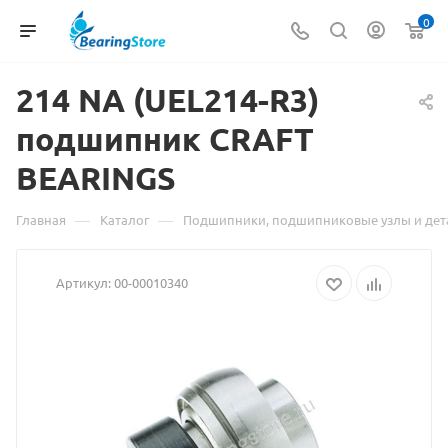
0
214 NA (UEL214-R3)
подшипник
Материал
CRAFT
BEARINGS
о
товаре
—
—
Главная
Каталог
Подшипники, подшипниковые узлы и дет
214
Артикул:
00-00010340
NA
(UEL214-
R3)
подшипник