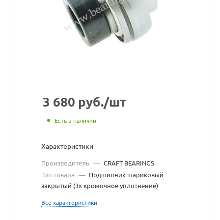
CRAFT
BEARINGS
взят
с
сайта
https://bearing
по
3 680
руб.
/шт
ссылке
Есть в наличии
https://bearin
без
Характеристики
разрешения
Производитель
—
CRAFT BEARINGS
владельца
Тип товара
—
Подшипник шариковый
закрытый (3х кромочное уплотнение)
сайта
Все характеристики