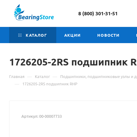
8 (800) 301-31-51
КАТАЛОГ
АКЦИИ
НОВОСТИ
1726205-2RS подшипник
М
R
о
—
—
Главная
Каталог
Подшипники, подшипниковые узлы и д
т
—
1726205-2RS подшипник RHP
1
2
Артикул:
00-00007733
п
R