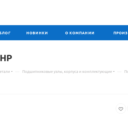
БЛОГ
НОВИНКИ
О КОМПАНИИ
ПРОИ
атериал
HP
—
—
етали
Подшипниковые узлы, корпуса и комплектующие
П
оваре
726205-
RS
одшипник
HP