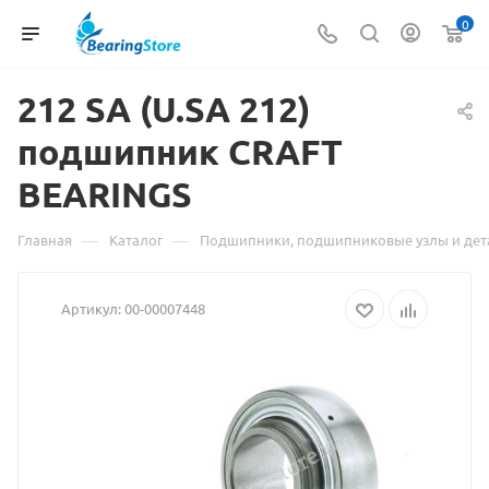
0
212
Материал
SA (U.SA 212)
подшипник CRAFT
о
BEARINGS
товаре
212
—
—
Главная
Каталог
Подшипники, подшипниковые узлы и дет
SA
Артикул:
00-00007448
(U.SA
212)
подшипник
CRAFT