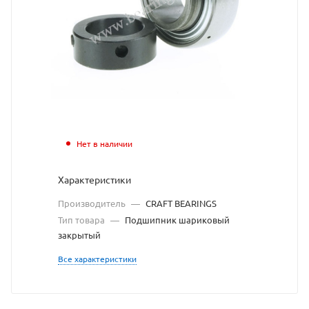
BEARINGS
взят
с
сайта
https://bearingstore.ru
по
ссылке
Нет в наличии
https://bearingstore.r
без
Характеристики
разрешения
Производитель
—
CRAFT BEARINGS
владельца
Тип товара
—
Подшипник шариковый
закрытый
сайта
Все характеристики