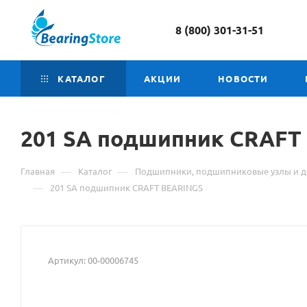
8 (800) 301-31-51
КАТАЛОГ
АКЦИИ
НОВОСТИ
201
Материал
SA подшипник CRAFT
о
—
—
Главная
Каталог
Подшипники, подшипниковые узлы и д
товаре
—
201 SA подшипник CRAFT BEARINGS
201
SA
Артикул:
00-00006745
подшипник
CRAFT