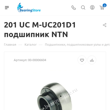
0
201 UC M-UC201D1
Матери
подшипник NTN
о
товаре
—
—
Главная
Каталог
Подшипники, подшипниковые узлы и дет
201
Артикул:
00-00006604
UC
M-
UC201D
подшип
NTN