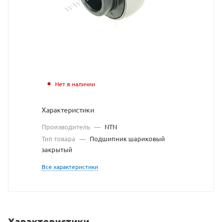
взят
с
сайта
https://
по
ссылке
Нет в наличии
https://
без
Характеристики
разреше
Производитель
—
NTN
владель
Тип товара
—
Подшипник шариковый
закрытый
сайта
Все характеристики
Характеристики