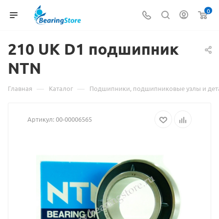
0
210 UK D1
Материал
подшипник
NTN
о
товаре
—
—
Главная
Каталог
Подшипники, подшипниковые узлы и дет
210
Артикул:
00-00006565
UK
D1
подшипник
NTN
взят