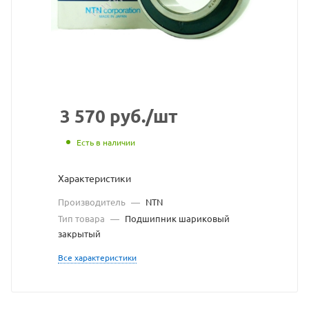
с
сайта
https://bearingst
по
ссылке
https://bearings
без
3 570
руб.
/шт
разрешения
Есть в наличии
владельца
Характеристики
сайта
Производитель
—
NTN
Тип товара
—
Подшипник шариковый
закрытый
Все характеристики