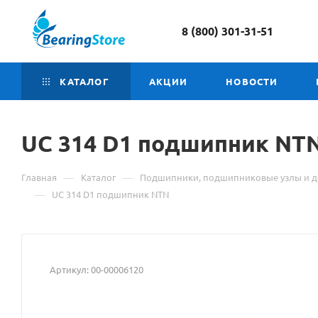
8 (800) 301-31-51
КАТАЛОГ
АКЦИИ
НОВОСТИ
UC 314 D1 подшипник
Мат
NT
о
—
—
Главная
Каталог
Подшипники, подшипниковые узлы и д
тов
—
UC 314 D1 подшипник NTN
UC
314
Артикул:
00-00006120
D1
по