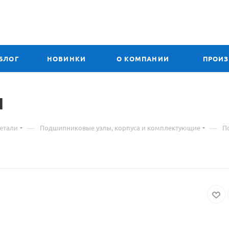
БЛОГ
НОВИНКИ
О КОМПАНИИ
ПРОИ
ериал
N
—
—
етали
Подшипниковые узлы, корпуса и комплектующие
П
аре
дшипник