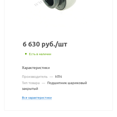
с
сайта
https://bearingstore
по
ссылке
https://bearingstor
без
6 630
руб.
/шт
разрешения
Есть в наличии
владельца
Характеристики
сайта
Производитель
—
NTN
Тип товара
—
Подшипник шариковый
закрытый
Все характеристики