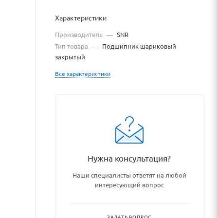
Характеристики
Производитель
—
SNR
Тип товара
—
Подшипник шариковый
закрытый
Все характеристики
i_podshipnikovye_uzly_i_det
Нужна консультация?
Наши специалисты ответят на любой
интересующий вопрос
ЗАДАТЬ ВОПРОС