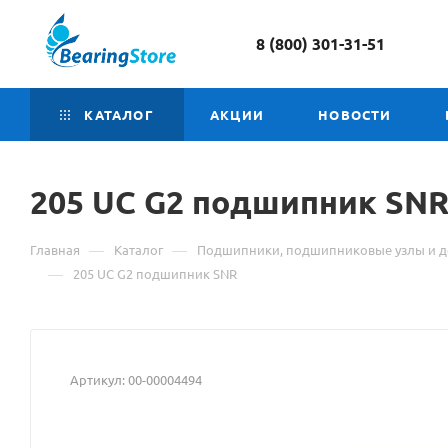
8 (800) 301-31-51
КАТАЛОГ
АКЦИИ
НОВОСТИ
205 UC G2
Материал
подшипник SN
о
—
—
Главная
Каталог
Подшипники, подшипниковые узлы и д
товаре
—
205 UC G2 подшипник SNR
205
UC
Артикул:
00-00004494
G2
подшипник