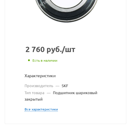
подшипник
SKF
взят
с
сайта
2 760
руб.
/шт
https://bearing
по
Есть в наличии
ссылке
Характеристики
https://bearin
без
Производитель
—
SKF
разрешения
Тип товара
—
Подшипник шариковый
закрытый
владельца
Все характеристики
сайта