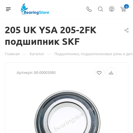
0
205 UK YSA 205-2FK
подшипник
Материал
SKF
о
—
—
Главная
Каталог
Подшипники, подшипниковые узлы и дет
товаре
Артикул:
00-00003085
205
UK
YSA
205-
2FK