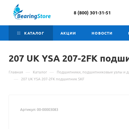
8 (800) 301-31-51
КАТАЛОГ
АКЦИИ
НОВОСТИ
207 UK YSA
Материал
207-2FK подш
о
—
—
Главная
Каталог
Подшипники, подшипниковые узлы и д
товаре
—
207 UK YSA 207-2FK подшипник SKF
207
UK
Артикул:
00-00003083
YSA
207-