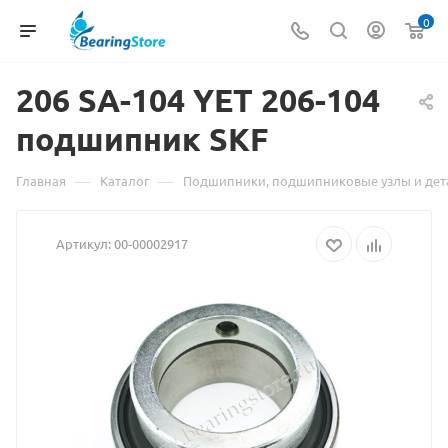
0
206 SA-104 YET 206-104
подшипник
Материал
SKF
о
—
—
Главная
Каталог
Подшипники, подшипниковые узлы и дет
товаре
Артикул:
00-00002917
206
SA-
104
YET
206-