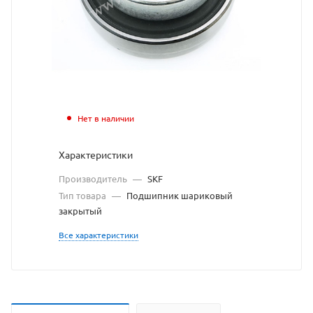
104
подшипник
SKF
взят
с
Нет в наличии
сайта
Характеристики
https://bearing
по
Производитель
—
SKF
ссылке
Тип товара
—
Подшипник шариковый
закрытый
https://bearin
без
Все характеристики
разрешения
владельца
сайта