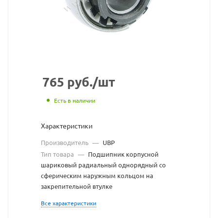
сайта
https://bearingstor
по
ссылке
https://bearingsto
без
разрешения
765
руб.
/шт
владельца
Есть в наличии
сайта
Характеристики
Производитель
—
UBP
Тип товара
—
Подшипник корпусной
шариковый радиальный однорядный со
сферическим наружным кольцом на
закрепительной втулке
Все характеристики