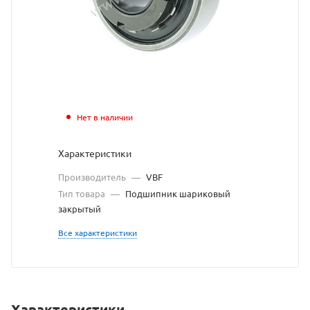
взят
с
сайта
https://be
по
ссылке
Нет в наличии
https://be
без
Характеристики
разрешен
Производитель
—
VBF
владельц
Тип товара
—
Подшипник шариковый
закрытый
сайта
Все характеристики
Характеристики