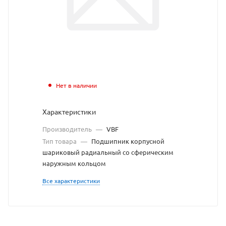
с
сайта
https://bearing
по
ссылке
https://bearin
без
Нет в наличии
разрешения
Характеристики
владельца
Производитель
—
VBF
сайта
Тип товара
—
Подшипник корпусной
шариковый радиальный со сферическим
наружным кольцом
Все характеристики