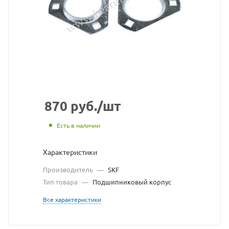
взят
с
сайта
https://bearingstore.ru
по
ссылке
https://bearingstore.
без
870
руб.
/шт
разрешения
Есть в наличии
владельца
Характеристики
сайта
Производитель
—
SKF
Тип товара
—
Подшипниковый корпус
Все характеристики