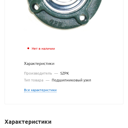
сайта
https:
по
ссыл
https
без
разр
Нет в наличии
влад
Характеристики
сайта
Производитель
—
SZPK
Тип товара
—
Подшипниковый узел
Все характеристики
Характеристики