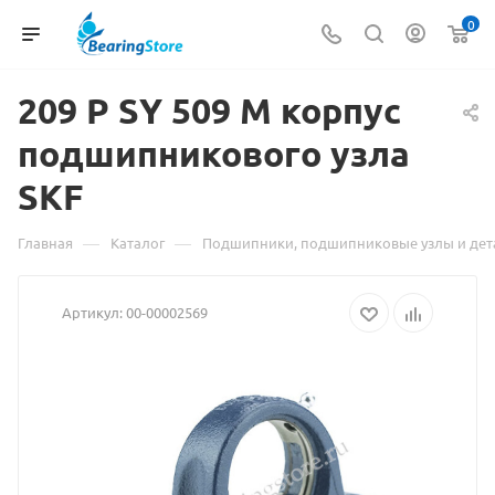
0
209 P SY 509 M корпус
подшипникового
Материа
узла
SKF
о
товаре
—
—
Главная
Каталог
Подшипники, подшипниковые узлы и дет
209
Артикул:
00-00002569
P
SY
509
M