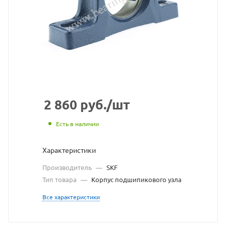
корпус
подшипн
узла
SKF
взят
с
2 860
руб.
/шт
сайта
Есть в наличии
https://b
по
Характеристики
ссылке
Производитель
—
SKF
https://b
без
Тип товара
—
Корпус подшипикового узла
разреше
Все характеристики
владель