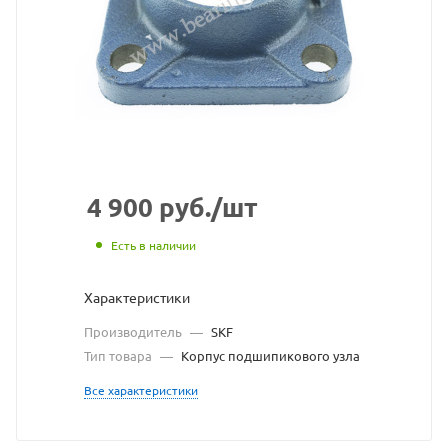
корпус
подшипн
узла
SKF
взят
с
4 900
руб.
/шт
сайта
Есть в наличии
https://b
по
Характеристики
ссылке
Производитель
—
SKF
https://b
без
Тип товара
—
Корпус подшипикового узла
разреше
Все характеристики
владель