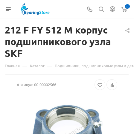
0
212 F FY 512 M корпус
подшипникового
Материа
узла
SKF
о
товаре
—
—
Главная
Каталог
Подшипники, подшипниковые узлы и дет
212
Артикул:
00-00002566
F
FY
512
M