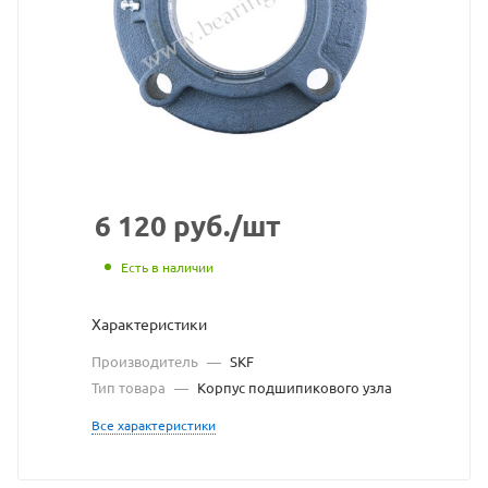
узла
SKF
взят
с
сайт
https
по
6 120
руб.
/шт
ссыл
Есть в наличии
https
без
Характеристики
разр
Производитель
—
SKF
влад
Тип товара
—
Корпус подшипикового узла
сайт
Все характеристики