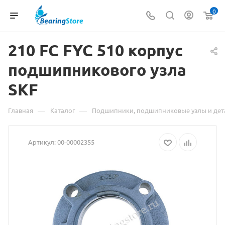
0
210 FC FYC 510 корпус
Мате
подшипникового узла
о
SKF
това
210
—
—
Главная
Каталог
Подшипники, подшипниковые узлы и дет
FC
Артикул:
00-00002355
FYC
510
корп
подш