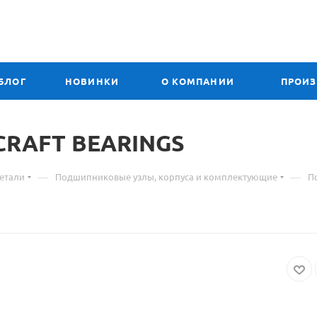
БЛОГ
НОВИНКИ
О КОМПАНИИ
ПРОИ
Материал
CRAFT BEARINGS
о
—
—
етали
Подшипниковые узлы, корпуса и комплектующие
П
товаре
210
UCFL
31