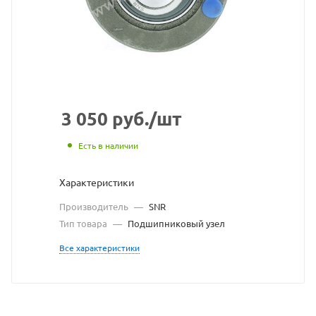
сайта
https://bearingstore.ru
по
ссылке
https://bearingstore.r
без
разрешения
3 050
руб.
/шт
владельца
Есть в наличии
сайта
Характеристики
Производитель
—
SNR
Тип товара
—
Подшипниковый узел
Все характеристики