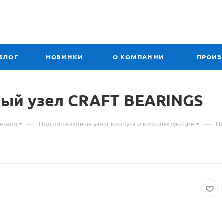
БЛОГ
НОВИНКИ
О КОМПАНИИ
ПРОИ
овый
Материал
узел CRAFT BEARINGS
о
—
—
етали
Подшипниковые узлы, корпуса и комплектующие
П
товаре
208
UCP
-
24