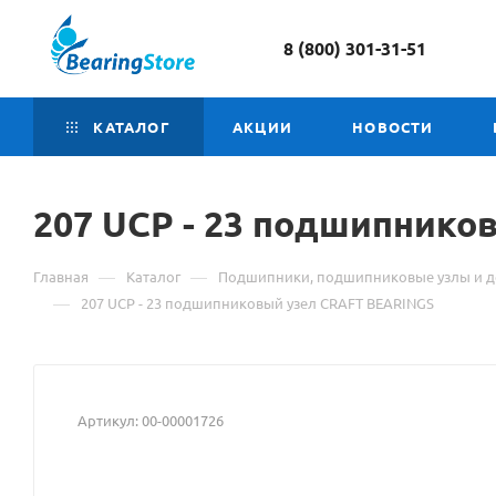
8 (800) 301-31-51
КАТАЛОГ
АКЦИИ
НОВОСТИ
207
Материал
UCP - 23 подшипнико
о
—
—
Главная
Каталог
Подшипники, подшипниковые узлы и д
товаре
—
207 UCP - 23 подшипниковый узел CRAFT BEARINGS
207
UCP
Артикул:
00-00001726
-
23