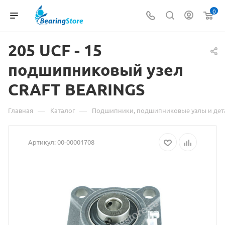
0
205 UCF -
Материал
15
подшипниковый узел
о
CRAFT BEARINGS
товаре
205
—
—
Главная
Каталог
Подшипники, подшипниковые узлы и дет
UCF
Артикул:
00-00001708
-
15
подшипниковый
узел