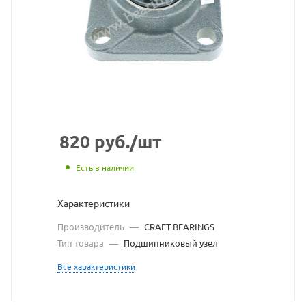
CRAFT
BEARINGS
взят
с
сайта
https://bearingsto
по
820
руб.
/шт
ссылке
Есть в наличии
https://bearings
без
Характеристики
разрешения
Производитель
—
CRAFT BEARINGS
владельца
Тип товара
—
Подшипниковый узел
сайта
Все характеристики