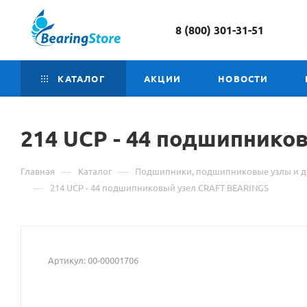
8 (800) 301-31-51
КАТАЛОГ
АКЦИИ
НОВОСТИ
214 UCP -
Материал
44 подшипников
о
—
—
Главная
Каталог
Подшипники, подшипниковые узлы и д
товаре
—
214 UCP - 44 подшипниковый узел CRAFT BEARINGS
214
UCP
Артикул:
00-00001706
-
44