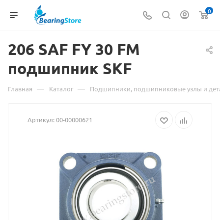
0
206
Материал
SAF FY 30 FM
подшипник SKF
о
товаре
—
—
Главная
Каталог
Подшипники, подшипниковые узлы и дет
206
Артикул:
00-00000621
SAF
FY
30
FM
подшипник