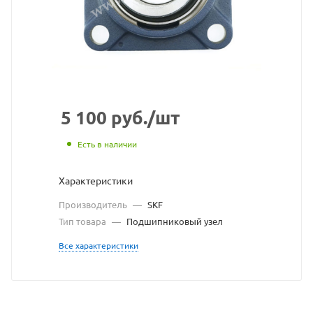
SKF
взят
с
сайта
https://bearingstore.ru
по
5 100
руб.
/шт
ссылке
Есть в наличии
https://bearingstore.r
без
Характеристики
разрешения
Производитель
—
SKF
владельца
Тип товара
—
Подшипниковый узел
сайта
Все характеристики