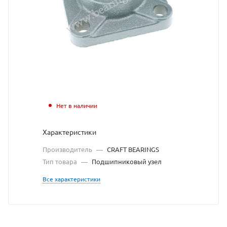
CRAFT
BEARINGS
взят
с
сайта
https://bearingstore
по
Нет в наличии
ссылке
Характеристики
https://bearingstor
без
Производитель
—
CRAFT BEARINGS
разрешения
Тип товара
—
Подшипниковый узел
владельца
Все характеристики
сайта