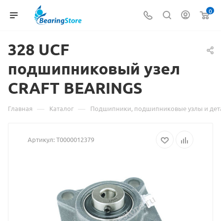
0
328 UCF
подшипниковый узел
CRAFT
Материал
BEARINGS
о
—
—
Главная
Каталог
Подшипники, подшипниковые узлы и дет
товаре
Артикул:
Т0000012379
328
UCF
подшипниковый
узел