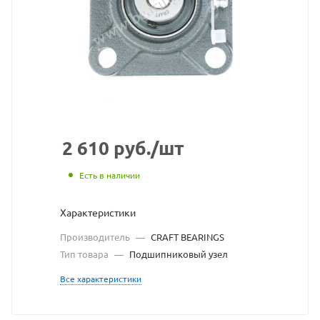
BEARING
взят
с
сайта
https://be
по
ссылке
2 610
руб.
/шт
https://b
без
Есть в наличии
разреше
Характеристики
владельц
Производитель
—
CRAFT BEARINGS
сайта
Тип товара
—
Подшипниковый узел
Все характеристики