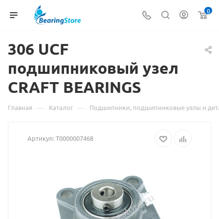
0
306
Материал
UCF
подшипниковый узел
о
CRAFT BEARINGS
товаре
306
—
—
Главная
Каталог
Подшипники, подшипниковые узлы и дет
UCF
Артикул:
Т0000007468
подшипниковый
узел
CRAFT
BEARINGS