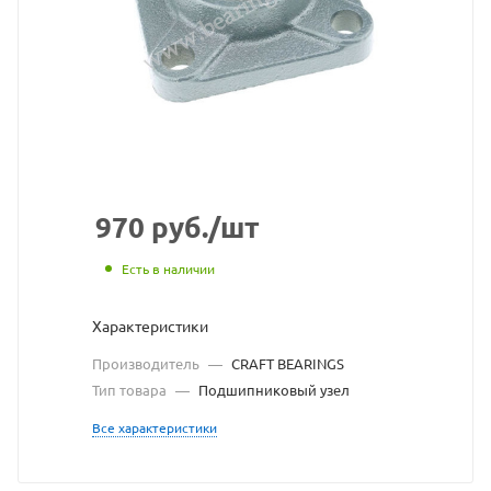
взят
с
сайта
https://bearingstore.ru
по
ссылке
https://bearingstore.r
без
970
руб.
/шт
разрешения
Есть в наличии
владельца
Характеристики
сайта
Производитель
—
CRAFT BEARINGS
Тип товара
—
Подшипниковый узел
Все характеристики