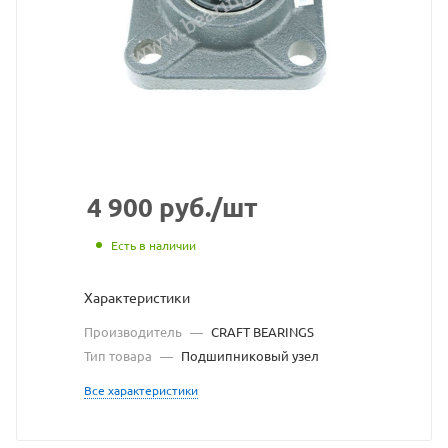
CRAFT
BEARINGS
взят
с
сайта
https://bearingstore
по
4 900
руб.
/шт
ссылке
Есть в наличии
https://bearingstor
без
Характеристики
разрешения
Производитель
—
CRAFT BEARINGS
владельца
Тип товара
—
Подшипниковый узел
сайта
Все характеристики