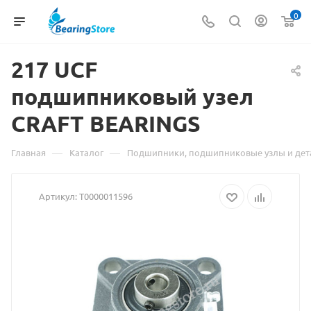
0
217 UCF
подшипниковый узел
CRAFT
Материал
BEARINGS
о
—
—
Главная
Каталог
Подшипники, подшипниковые узлы и дет
товаре
Артикул:
Т0000011596
217
UCF
подшипниковый
узел