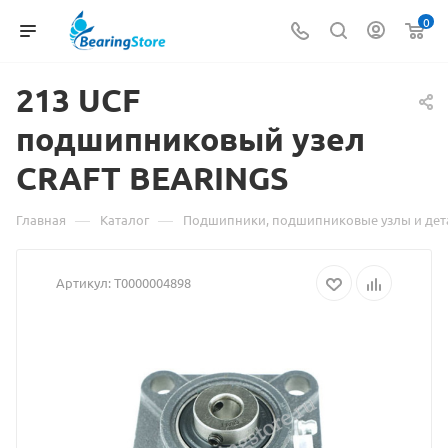
0
213 UCF
Материал
подшипниковый узел
о
CRAFT BEARINGS
товаре
213
—
—
Главная
Каталог
Подшипники, подшипниковые узлы и дет
UCF
Артикул:
Т0000004898
подшипниковый
узел
CRAFT
BEARINGS