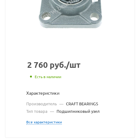
взят
с
сайта
https://bearingstor
по
ссылке
https://bearingsto
без
2 760
руб.
/шт
разрешения
Есть в наличии
владельца
Характеристики
сайта
Производитель
—
CRAFT BEARINGS
Тип товара
—
Подшипниковый узел
Все характеристики