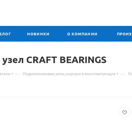
БЛОГ
НОВИНКИ
О КОМПАНИИ
ПРОИ
 узел
Материал
CRAFT BEARINGS
о
—
—
етали
Подшипниковые узлы, корпуса и комплектующие
П
товаре
212
UCFL
подшипниковый
узел