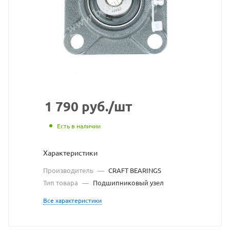
BEARING
взят
с
сайта
https://be
по
ссылке
1 790
руб.
/шт
https://b
без
Есть в наличии
разреше
Характеристики
владельц
Производитель
—
CRAFT BEARINGS
сайта
Тип товара
—
Подшипниковый узел
Все характеристики