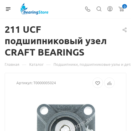
0
211 UCF
подшипниковый
Материа
узел
CRAFT BEARINGS
о
товаре
—
—
Главная
Каталог
Подшипники, подшипниковые узлы и дет
211
Артикул:
Т0000005024
UCF
подшипн
узел
CRAFT