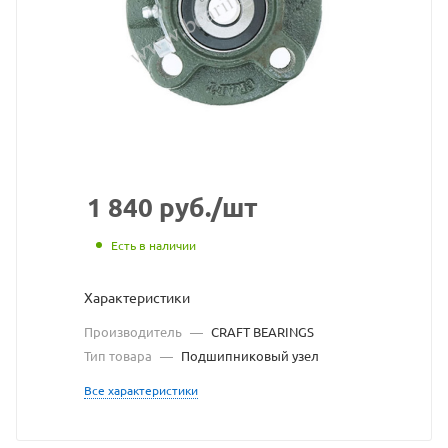
BEARING
взят
с
сайта
https://be
по
ссылке
1 840
руб.
/шт
https://b
без
Есть в наличии
разреше
Характеристики
владельц
Производитель
—
CRAFT BEARINGS
сайта
Тип товара
—
Подшипниковый узел
Все характеристики