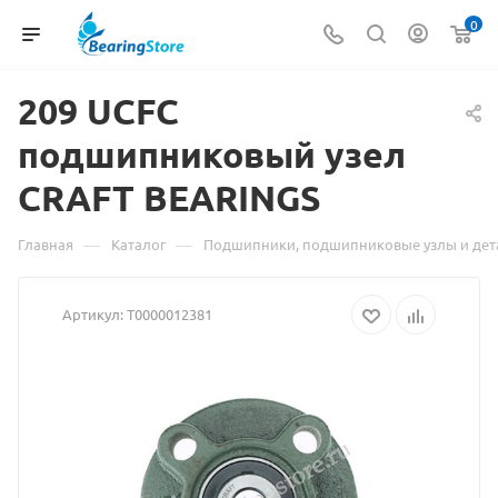
0
209 UCFC
подшипниковый
Материа
узел
CRAFT BEARINGS
о
товаре
—
—
Главная
Каталог
Подшипники, подшипниковые узлы и дет
209
Артикул:
Т0000012381
UCFC
подшипн
узел
CRAFT