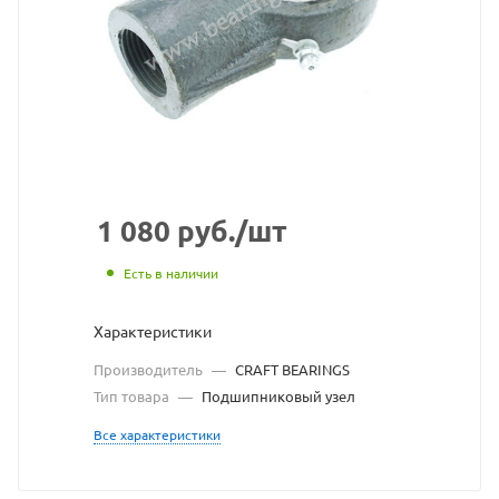
взят
с
сайта
https://bearingst
по
ссылке
https://bearings
без
1 080
руб.
/шт
разрешения
Есть в наличии
владельца
Характеристики
сайта
Производитель
—
CRAFT BEARINGS
Тип товара
—
Подшипниковый узел
Все характеристики