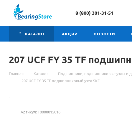
8 (800) 301-31-51
КАТАЛОГ
АКЦИИ
НОВОСТИ
207 UCF
Материал
FY 35 TF подшипн
о
—
—
Главная
Каталог
Подшипники, подшипниковые узлы и д
товаре
—
207 UCF FY 35 TF подшипниковый узел SKF
207
UCF
Артикул:
Т0000015016
FY
35