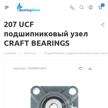
0
207 UCF
Материал
подшипниковый узел
о
CRAFT BEARINGS
товаре
207
—
—
Главная
Каталог
Подшипники, подшипниковые узлы и дет
UCF
Артикул:
Т0000001874
подшипниковый
узел
CRAFT
BEARINGS