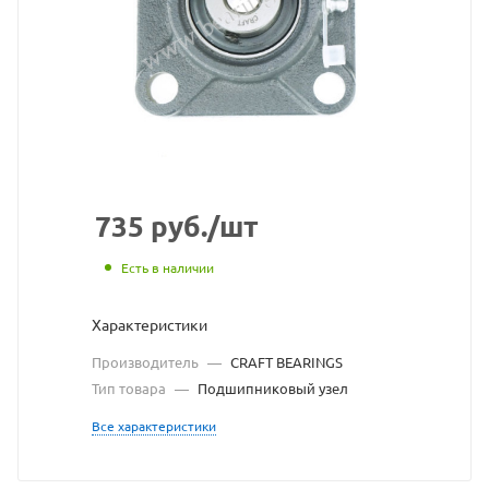
взят
с
сайта
https://bearingstor
по
ссылке
https://bearingsto
без
735
руб.
/шт
разрешения
Есть в наличии
владельца
Характеристики
сайта
Производитель
—
CRAFT BEARINGS
Тип товара
—
Подшипниковый узел
Все характеристики