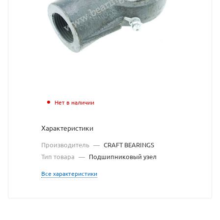
взят
с
сайта
https://bearingstore.ru
по
ссылке
https://bearingstore.r
без
Нет в наличии
разрешения
Характеристики
владельца
Производитель
—
CRAFT BEARINGS
сайта
Тип товара
—
Подшипниковый узел
Все характеристики