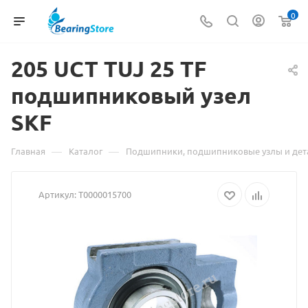
0
205 UCT TUJ 25 TF
Материа
подшипниковый узел
о
SKF
товаре
205
—
—
Главная
Каталог
Подшипники, подшипниковые узлы и дет
UCT
Артикул:
Т0000015700
TUJ
25
TF
подшипн