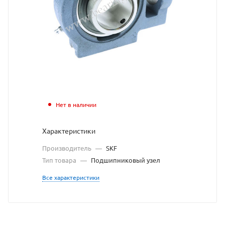
узел
SKF
взят
с
сайта
https://b
по
Нет в наличии
ссылке
Характеристики
https://
без
Производитель
—
SKF
разреше
Тип товара
—
Подшипниковый узел
владель
Все характеристики
сайта